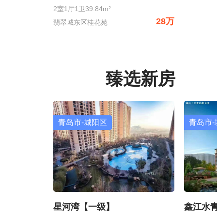
2室1厅1卫39.84m²
28万
翡翠城东区桂花苑
臻选新房
青岛市-城阳区
青岛市-
星河湾【一级】
鑫江水