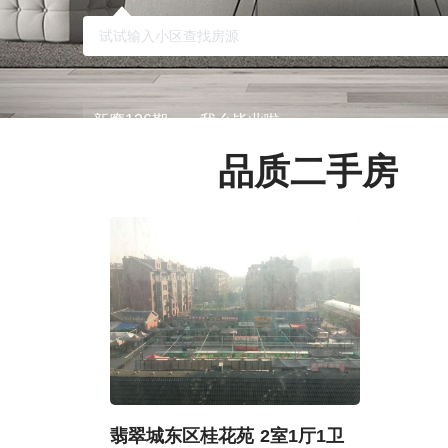
新鹰126期——我么毕业啦
品质二手房
翡翠城东区桂花苑 2室1厅1卫