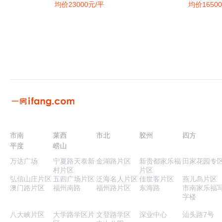
均价23000元/平
均价1650
市南
莱西
市北
胶州
四方
平度
崂山
万达广场
宁夏路天泰新
金湖路片区
新贵都家乐福
田家花园专
村片区
片区
弘信山庄片区
五四广场片区
泛海名人片区
佳世客片区
燕儿岛片区
澳门路片区
福州南路
福州路片区
东海路
市南家乐福
字楼
八大峡片区
大学路学区片
文登路学区
深业中心
汕头路7号