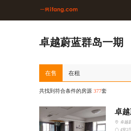
卓越蔚蓝群岛一期
在售
在租
共找到符合条件的房源
377
套
卓越
卓越
4室2厅