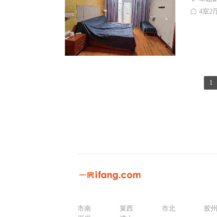
4室2厅
1
市南
莱西
市北
胶