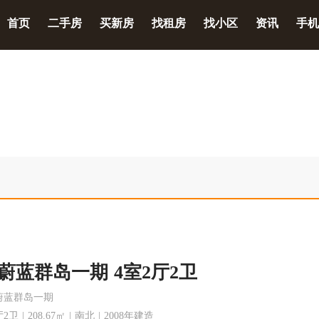
首页
二手房
买新房
找租房
找小区
资讯
手机
蔚蓝群岛一期 4室2厅2卫
蔚蓝群岛一期
2卫 | 208.67㎡ | 南北 | 2008年建造