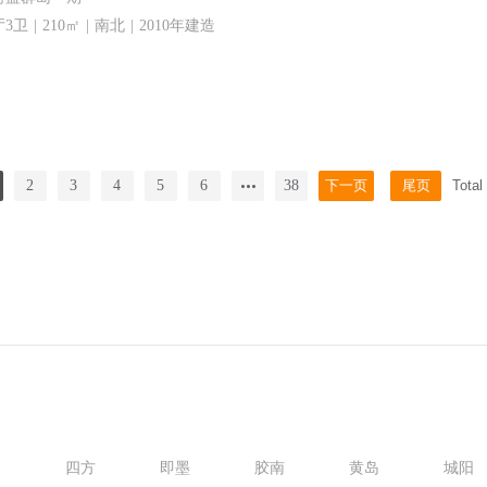
3卫 | 210㎡ | 南北 | 2010年建造
2
3
4
5
6
38
下一页
尾页
Total
州
四方
即墨
胶南
黄岛
城阳