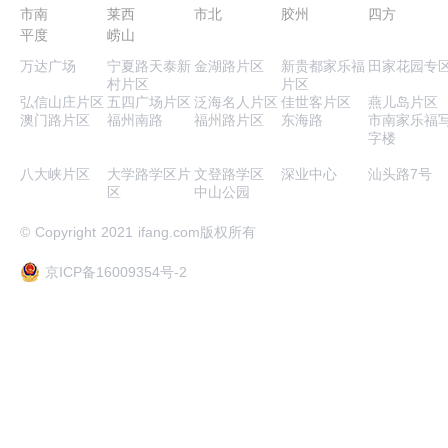
市南
莱西
市北
胶州
四方
平度
崂山
万达广场
宁夏路天泰新
金湖路片区
新贵都家乐福
田家花园专
村片区
片区
弘信山庄片区
五四广场片区
泛海名人片区
佳世客片区
燕儿岛片区
澳门路片区
福州南路
福州路片区
东海路
市南家乐福
字楼
八大峡片区
大学路学区片
文登路学区
深业中心
汕头路7号
区
中山公园
© Copyright 2021 ifang.com版权所有
京ICP备16009354号-2