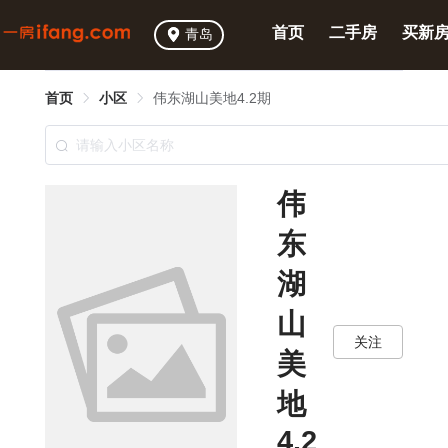
首页
二手房
买新
青岛
首页
小区
伟东湖山美地4.2期
伟
东
湖
山
关注
美
地
4.2