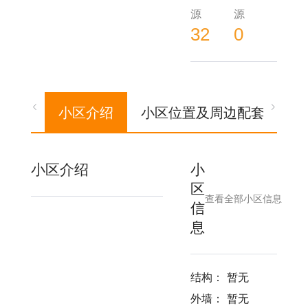
源
源
32
0
小区介绍
小区位置及周边配套
户
小区介绍
小
区
查看全部小区信息
信
息
结构：
暂无
外墙：
暂无