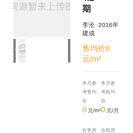
期
李沧
·2016年
建成
售均价0
元/m²
本月参
本月参
考售均
考租均
价
价
0
0
元/m²
元/月
在售房
在租房