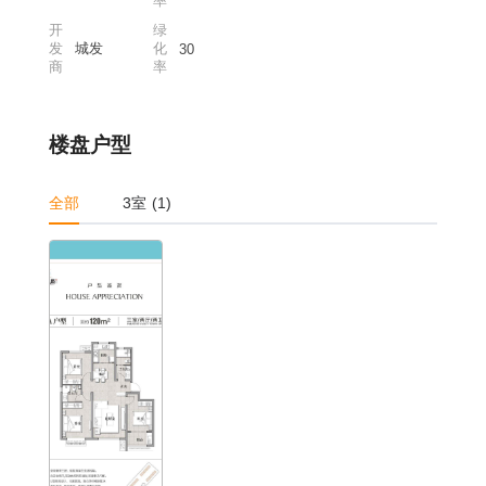
率
开
绿
发
城发
化
30
商
率
楼盘户型
全部
3室 (1)