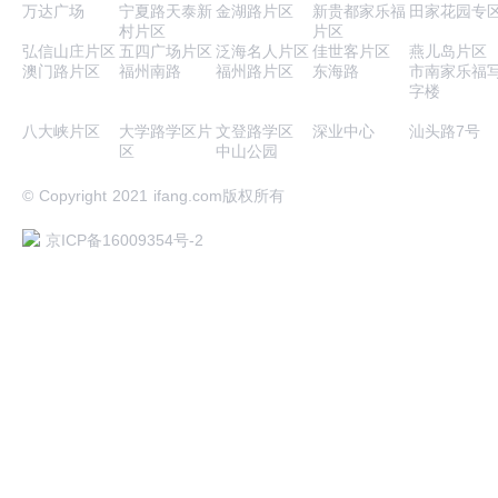
万达广场
宁夏路天泰新
金湖路片区
新贵都家乐福
田家花园专
村片区
片区
弘信山庄片区
五四广场片区
泛海名人片区
佳世客片区
燕儿岛片区
澳门路片区
福州南路
福州路片区
东海路
市南家乐福
字楼
八大峡片区
大学路学区片
文登路学区
深业中心
汕头路7号
区
中山公园
© Copyright 2021 ifang.com版权所有
京ICP备16009354号-2