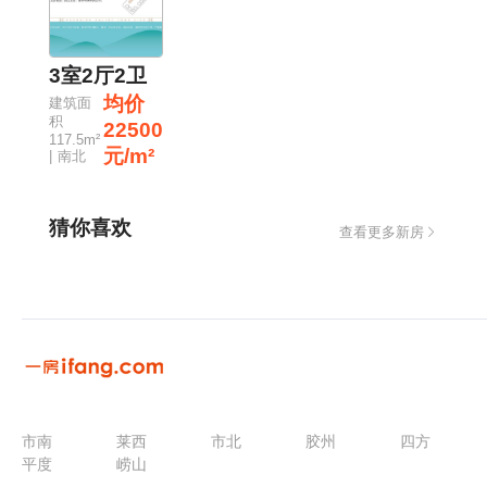
3室2厅2卫
均价
建筑面
积
22500
117.5m²
元/m²
| 南北
猜你喜欢
查看更多新房
市南
莱西
市北
胶州
四方
平度
崂山