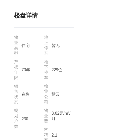
楼盘详情
物
地
业
上
住宅
暂无
类
停
型
车
产
地
权
下
70年
229位
年
停
限
车
销
物
售
业
在售
慧云
状
公
态
司
规
物
3.02元/m²/
划
业
月
230
户
费
数
容
积
2.1