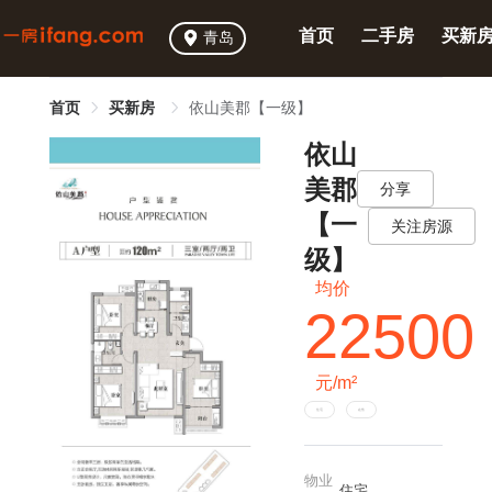
首页
二手房
买新
青岛
首页
买新房
依山美郡【一级】
依山
美郡
分享
【一
关注房源
级】
均价
22500
元/m²
住宅
在售
物业
住宅